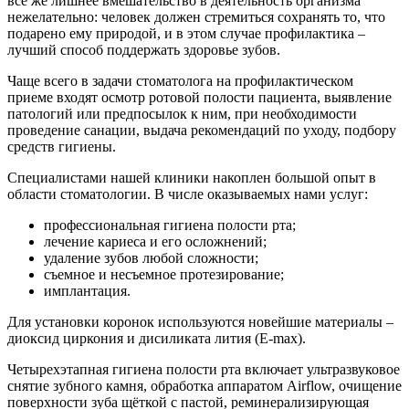
все же лишнее вмешательство в деятельность организма
нежелательно: человек должен стремиться сохранять то, что
подарено ему природой, и в этом случае профилактика –
лучший способ поддержать здоровье зубов.
Чаще всего в задачи стоматолога на профилактическом
приеме входят осмотр ротовой полости пациента, выявление
патологий или предпосылок к ним, при необходимости
проведение санации, выдача рекомендаций по уходу, подбору
средств гигиены.
Специалистами нашей клиники накоплен большой опыт в
области стоматологии. В числе оказываемых нами услуг:
профессиональная гигиена полости рта;
лечение кариеса и его осложнений;
удаление зубов любой сложности;
съемное и несъемное протезирование;
имплантация.
Для установки коронок используются новейшие материалы –
диоксид циркония и дисиликата лития (E-max).
Четырехэтапная гигиена полости рта включает ультразвуковое
снятие зубного камня, обработка аппаратом Airflow, очищение
поверхности зуба щёткой с пастой, реминерализирующая