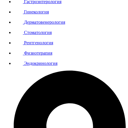
Гастроэнтерология
Гинекология
Дерматовенерология
Стоматология
Рентгенология
Физиотерапия
Эндокринология