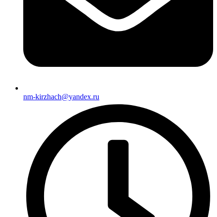
nm-kirzhach@yandex.ru